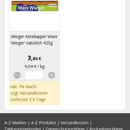
Wieger Ketellapper Ware
Wieger' natürlich 425g
3,
84 €
9,04 € / kg
inkl. 7% MwSt.
zzgl.
Versandkosten
Lieferzeit 3-6 Tage
A-Z Marken
|
A-Z Produkte
|
Versandkosten
|
Zahlungsmethoden
|
Datenschutzrichtlinie
|
Rückgaberichtlinie