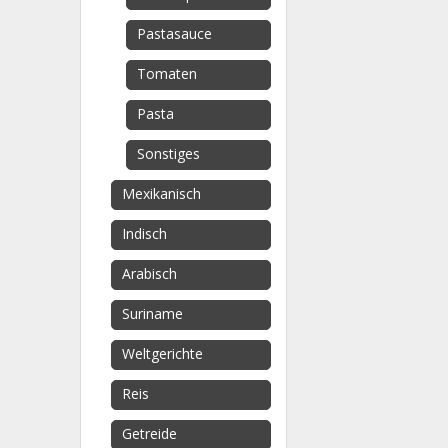
Pastasauce
Tomaten
Pasta
Sonstiges
Mexikanisch
Indisch
Arabisch
Suriname
Weltgerichte
Reis
Getreide