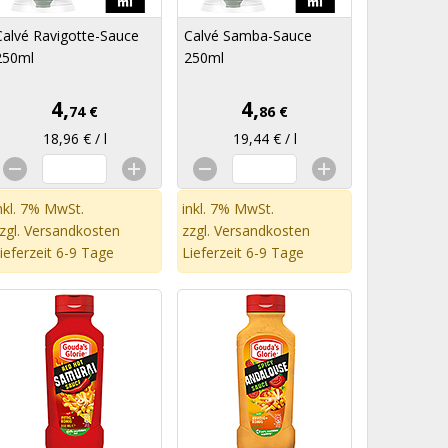
Calvé Ravigotte-Sauce
Calvé Samba-Sauce
250ml
250ml
4,
4,
74 €
86 €
18,96 € / l
19,44 € / l
nkl. 7% MwSt.
inkl. 7% MwSt.
zgl.
Versandkosten
zzgl.
Versandkosten
ieferzeit 6-9 Tage
Lieferzeit 6-9 Tage