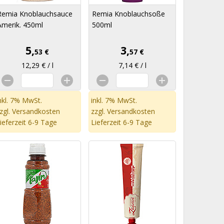
Remia Knoblauchsauce
Remia Knoblauchsoße
Amerik. 450ml
500ml
5,
3,
53 €
57 €
12,29 € / l
7,14 € / l
nkl. 7% MwSt.
inkl. 7% MwSt.
zgl.
Versandkosten
zzgl.
Versandkosten
ieferzeit 6-9 Tage
Lieferzeit 6-9 Tage