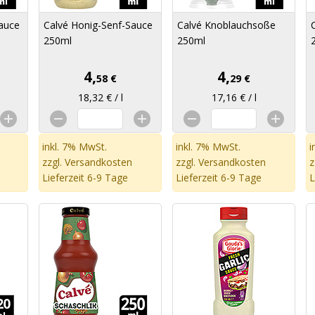
auce
Calvé Honig-Senf-Sauce
Calvé Knoblauchsoße
250ml
250ml
4,
4,
58 €
29 €
18,32 € / l
17,16 € / l
inkl. 7% MwSt.
inkl. 7% MwSt.
i
zzgl.
Versandkosten
zzgl.
Versandkosten
z
Lieferzeit 6-9 Tage
Lieferzeit 6-9 Tage
L