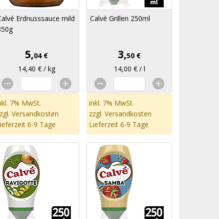
Calvé Erdnusssauce mild
Calvé Grillen 250ml
350g
5,
3,
04 €
50 €
14,40 € / kg
14,00 € / l
nkl. 7% MwSt.
inkl. 7% MwSt.
zgl.
Versandkosten
zzgl.
Versandkosten
ieferzeit 6-9 Tage
Lieferzeit 6-9 Tage