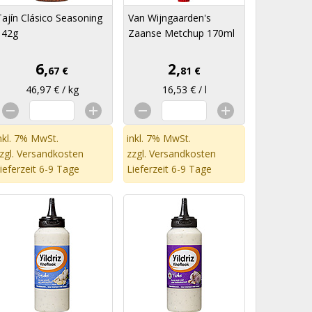
Tajín Clásico Seasoning
Van Wijngaarden's
142g
Zaanse Metchup 170ml
6,
2,
67 €
81 €
46,97 € / kg
16,53 € / l
nkl. 7% MwSt.
inkl. 7% MwSt.
zgl.
Versandkosten
zzgl.
Versandkosten
ieferzeit 6-9 Tage
Lieferzeit 6-9 Tage