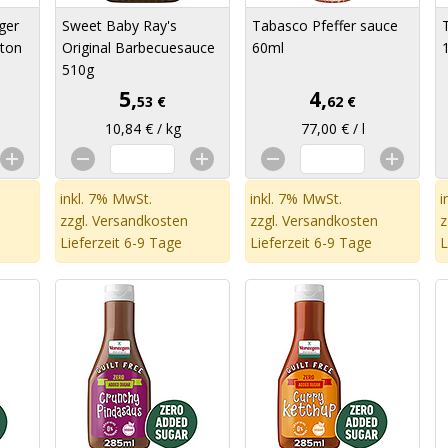
ger
Sweet Baby Ray's
Tabasco Pfeffer sauce
ton
Original Barbecuesauce
60ml
510g
5,
4,
53 €
62 €
10,84 € / kg
77,00 € / l
inkl. 7% MwSt.
inkl. 7% MwSt.
i
zzgl.
Versandkosten
zzgl.
Versandkosten
z
Lieferzeit 6-9 Tage
Lieferzeit 6-9 Tage
L