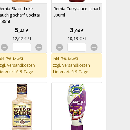
Remia Blazin Luke
Remia Currysauce scharf
rauchig scharf Cocktail
300ml
450ml
5,
3,
41 €
04 €
12,02 € / l
10,13 € / l
nkl. 7% MwSt.
inkl. 7% MwSt.
zgl.
Versandkosten
zzgl.
Versandkosten
ieferzeit 6-9 Tage
Lieferzeit 6-9 Tage