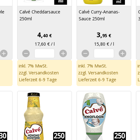
yle
Calvé Cheddarsauce
Calvé Curry-Ananas-
250ml
Sauce 250ml
4,
3,
40 €
95 €
17,60 € / l
15,80 € / l
inkl. 7% MwSt.
inkl. 7% MwSt.
i
zzgl.
Versandkosten
zzgl.
Versandkosten
z
Lieferzeit 6-9 Tage
Lieferzeit 6-9 Tage
L