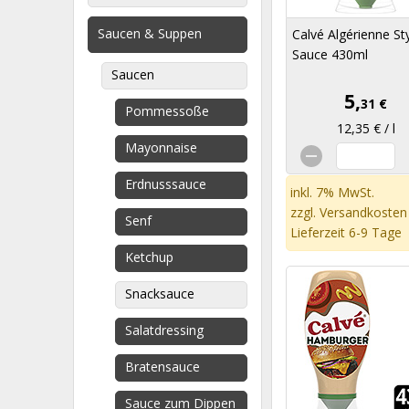
Saucen & Suppen
Calvé Algérienne St
Sauce 430ml
Saucen
5,
31 €
Pommessoße
12,35 € / l
Mayonnaise
Erdnusssauce
inkl. 7% MwSt.
zzgl.
Versandkosten
Senf
Lieferzeit 6-9 Tage
Ketchup
Snacksauce
Salatdressing
Bratensauce
Sauce zum Dippen