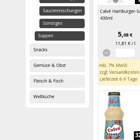
Saucenmischungen
Calvé Hamburger-S
430ml
Sonstiges
5,
08 €
Suppen
11,81 € / l
Snacks
Gemüse & Obst
inkl. 7% MwSt.
zzgl.
Versandkosten
Lieferzeit 6-9 Tage
Fleisch & Fisch
Weltküche