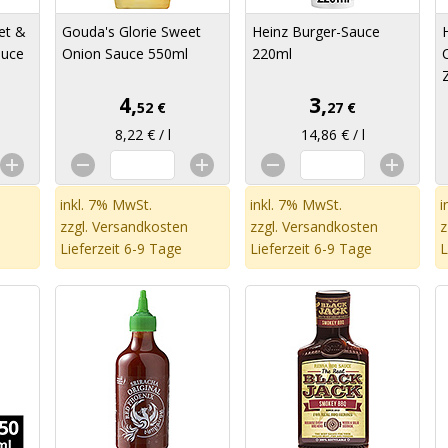
et &
Gouda's Glorie Sweet
Heinz Burger-Sauce
auce
Onion Sauce 550ml
220ml
4,
3,
52 €
27 €
8,22 € / l
14,86 € / l
inkl. 7% MwSt.
inkl. 7% MwSt.
i
zzgl.
Versandkosten
zzgl.
Versandkosten
z
Lieferzeit 6-9 Tage
Lieferzeit 6-9 Tage
L