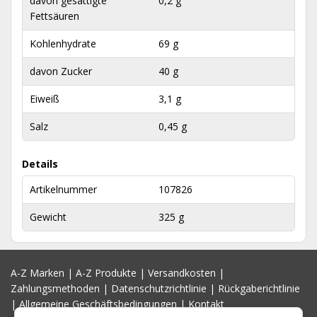
davon gesättigte
0,2 g
Fettsäuren
Kohlenhydrate
69 g
davon Zucker
40 g
Eiweiß
3,1 g
Salz
0,45 g
Details
Artikelnummer
107826
Gewicht
325 g
A-Z Marken
|
A-Z Produkte
|
Versandkosten
|
Zahlungsmethoden
|
Datenschutzrichtlinie
|
Rückgaberichtlinie
|
Allgemeine Geschäftsbedingungen
|
Kontakt