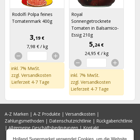
Rodolfi Polpa feines
Royal
Tomatenmark 400g
Sonnengetrocknete
Tomaten in Balsamico-
Essig 210g
3,
19 €
5,
24 €
7,98 € / kg
24,95 € / kg
inkl. 7% MwSt.
zzgl.
Versandkosten
inkl. 7% MwSt.
Lieferzeit 4-7 Tage
zzgl.
Versandkosten
Lieferzeit 4-7 Tage
A-Z Marken
|
A-Z Produkte
|
Versandkosten
|
Zahlungsmethoden
|
Datenschutzrichtlinie
|
Rückgaberichtlinie
|
Allgemeine Geschäftsbedingungen
|
Kontakt
Holland Supermarket verwendet Cookies, um die Website