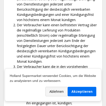
von Dienstleistungen jederzeit unter
Berücksichtigung der diesbezüglich vereinbarten
Kündigungsbedingungen und einer Kündigungsfrist
von höchstens einem Monat kündigen.
Der Verbraucher kann einen befristeten Vertrag über
die regelmäßige Lieferung von Produkten
(einschließlich Strom) oder regelmäßige Erbringung
von Dienstleistungen jederzeit zum Ende der
festgelegten Dauer unter Berücksichtigung der
diesbezüglich vereinbarten Kündigungsbedingungen
und einer Kündigungsfrist von höchstens einem
Monat kündigen.
Der Verbraucher kann die in den vorstehenden
Absätzen genannten Verträge:
Holland Supermarket verwendet Cookies, um die Website
jederzeit kündigen und darf nicht auf eine
zu analysieren und zu verbessern.
Kündigung an einem bestimmten Zeitpunkt
oder in einem bestimmten Zeitraum
Ablehnen
Akzeptieren
beschränkt werden;
mindestens auf dieselbe Art und Weise, wie er
ihn eingegangen ist, kündigen;