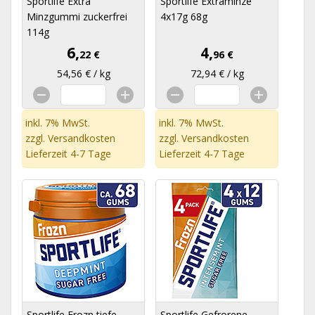
Sportlife Extra
Sportlife Extraminze
Minzgummi zuckerfrei
4x17g 68g
114g
6,
4,
22 €
96 €
54,56 € / kg
72,94 € / kg
inkl. 7% MwSt.
inkl. 7% MwSt.
zzgl.
Versandkosten
zzgl.
Versandkosten
Lieferzeit 4-7 Tage
Lieferzeit 4-7 Tage
Sportlife Frozn tiefe
Sportlife Gefrorene