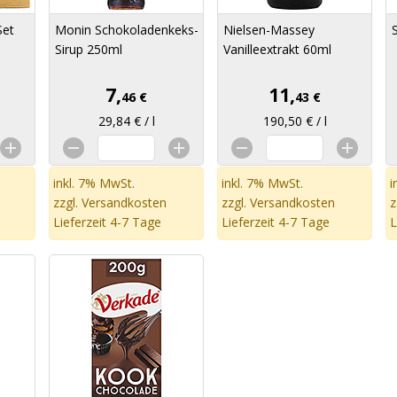
Set
Monin Schokoladenkeks-
Nielsen-Massey
Sirup 250ml
Vanilleextrakt 60ml
7,
11,
46 €
43 €
29,84 € / l
190,50 € / l
inkl. 7% MwSt.
inkl. 7% MwSt.
i
zzgl.
Versandkosten
zzgl.
Versandkosten
z
Lieferzeit 4-7 Tage
Lieferzeit 4-7 Tage
L