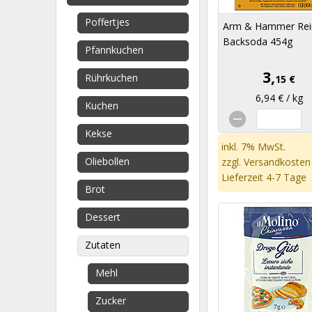
Poffertjes
Arm & Hammer Rei
Backsoda 454g
Pfannkuchen
3,
Rührkuchen
15 €
6,94 € / kg
Kuchen
Kekse
inkl. 7% MwSt.
Oliebollen
zzgl.
Versandkosten
Lieferzeit 4-7 Tage
Brot
Dessert
Zutaten
Mehl
Zucker