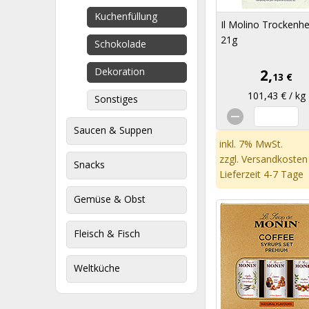
Kuchenfüllung
Il Molino Trockenh
21g
Schokolade
Dekoration
2,
13 €
101,43 € / kg
Sonstiges
Saucen & Suppen
inkl. 7% MwSt.
zzgl.
Versandkosten
Snacks
Lieferzeit 4-7 Tage
Gemüse & Obst
Fleisch & Fisch
Weltküche