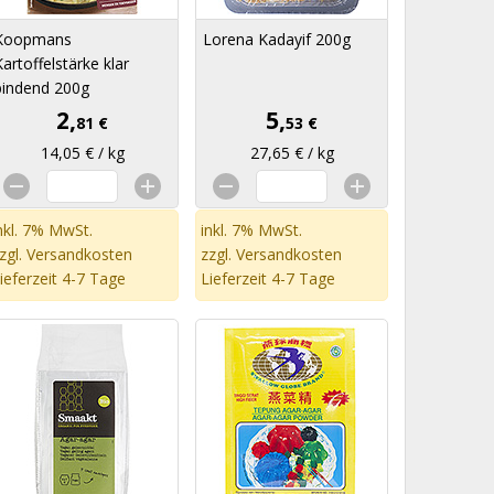
Koopmans
Lorena Kadayif 200g
Kartoffelstärke klar
bindend 200g
2,
5,
81 €
53 €
14,05 € / kg
27,65 € / kg
nkl. 7% MwSt.
inkl. 7% MwSt.
zgl.
Versandkosten
zzgl.
Versandkosten
ieferzeit 4-7 Tage
Lieferzeit 4-7 Tage