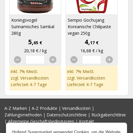
Koningsvogel
Sempio Gochujang
Surinamisches Sambal
Koreanische Chilipaste
280g
vegan 250g
5,
4,
65 €
17 €
20,18 € / kg
16,68 € / kg
inkl. 7% MwSt.
inkl. 7% MwSt.
zzgl.
Versandkosten
zzgl.
Versandkosten
Lieferzeit 4-7 Tage
Lieferzeit 4-7 Tage
A-Z Marken
|
A-Z Produkte
|
Versandkosten
|
Zahlungsmethoden
|
Datenschutzrichtlinie
|
Rückgaberichtlinie
|
Allgemeine Geschäftsbedingungen
|
Kontakt
Holland Supermarket verwendet Cookies, um die Website