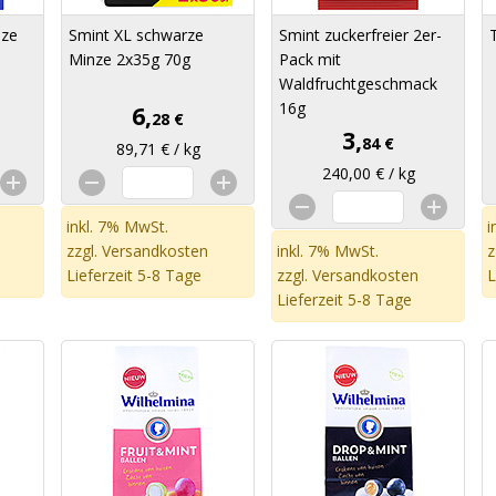
nze
Smint XL schwarze
Smint zuckerfreier 2er-
Minze 2x35g 70g
Pack mit
Waldfruchtgeschmack
16g
6,
28 €
3,
84 €
89,71 € / kg
240,00 € / kg
inkl. 7% MwSt.
i
zzgl.
Versandkosten
inkl. 7% MwSt.
z
Lieferzeit 5-8 Tage
zzgl.
Versandkosten
L
Lieferzeit 5-8 Tage