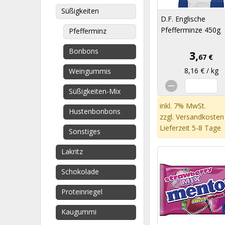
Süßigkeiten
D.F. Englische
Pfefferminze 450g
Pfefferminz
Bonbons
3,
67 €
8,16 € / kg
Weingummis
Süßigkeiten-Mix
inkl. 7% MwSt.
Hustenbonbons
zzgl.
Versandkosten
Lieferzeit 5-8 Tage
Sonstiges
Lakritz
Schokolade
Proteinriegel
Kaugummi