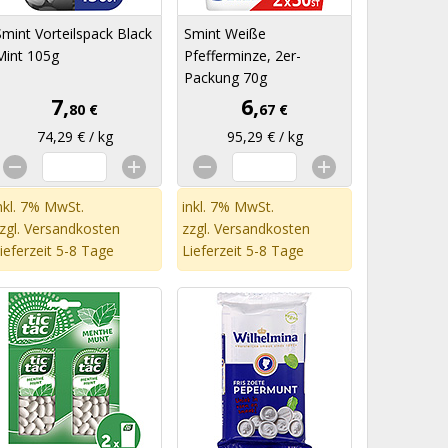
Smint Vorteilspack Black
Smint Weiße
Mint 105g
Pfefferminze, 2er-
Packung 70g
7,
6,
80 €
67 €
74,29 € / kg
95,29 € / kg
nkl. 7% MwSt.
inkl. 7% MwSt.
zgl.
Versandkosten
zzgl.
Versandkosten
ieferzeit 5-8 Tage
Lieferzeit 5-8 Tage