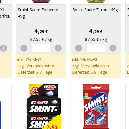
 XL
Smint Saure Erdbeere
Smint Saure Zitrone 49g
rfrei,
49g
4,
4,
29 €
29 €
87,55 € / kg
87,55 € / kg
inkl. 7% MwSt.
inkl. 7% MwSt.
i
zzgl.
Versandkosten
zzgl.
Versandkosten
z
Lieferzeit 5-8 Tage
Lieferzeit 5-8 Tage
L