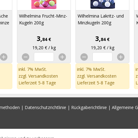
ische
Wilhelmina Frucht-Minz-
Wilhelmina Lakritz- und
minze
Kugeln 200g
Minzkugeln 200g
3,
3,
84 €
84 €
19,20 € / kg
19,20 € / kg
inkl. 7% MwSt.
inkl. 7% MwSt.
i
zzgl.
Versandkosten
zzgl.
Versandkosten
z
Lieferzeit 5-8 Tage
Lieferzeit 5-8 Tage
L
smethoden
|
Datenschutzrichtlinie
|
Rückgaberichtlinie
|
Allgemeine 