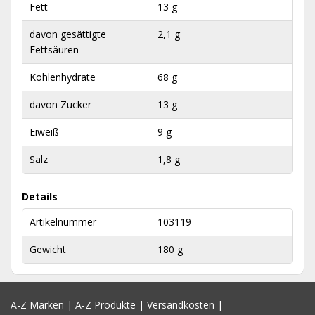
Fett
13 g
davon gesättigte
2,1 g
Fettsäuren
Kohlenhydrate
68 g
davon Zucker
13 g
Eiweiß
9 g
Salz
1,8 g
Details
Artikelnummer
103119
Gewicht
180 g
A-Z Marken
|
A-Z Produkte
|
Versandkosten
|