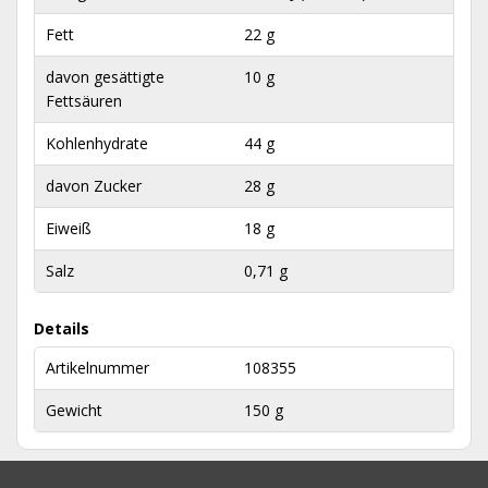
Fett
22 g
davon gesättigte
10 g
Fettsäuren
Kohlenhydrate
44 g
davon Zucker
28 g
Eiweiß
18 g
Salz
0,71 g
Details
Artikelnummer
108355
Gewicht
150 g