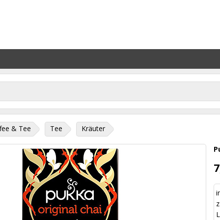
fee & Tee
Tee
Kräuter
P
7
i
z
L