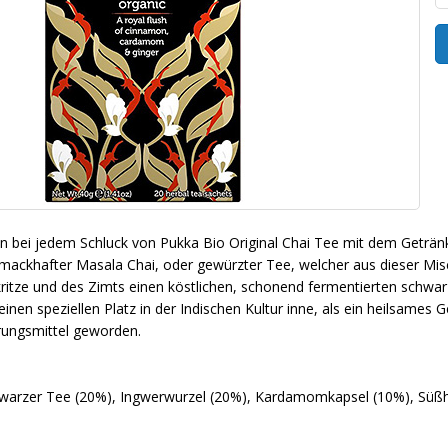
n bei jedem Schluck von Pukka Bio Original Chai Tee mit dem Geträn
chmackhafter Masala Chai, oder gewürzter Tee, welcher aus dieser Mi
itze und des Zimts einen köstlichen, schonend fermentierten schwarz
inen speziellen Platz in der Indischen Kultur inne, als ein heilsames G
rungsmittel geworden.
hwarzer Tee (20%), Ingwerwurzel (20%), Kardamomkapsel (10%), Süßh