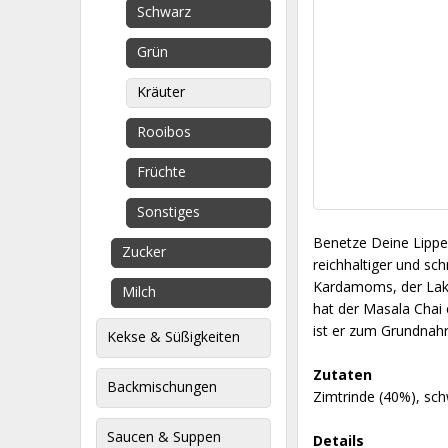
Schwarz
Grün
Kräuter
Rooibos
Früchte
Sonstiges
Benetze Deine Lippe
Zucker
reichhaltiger und s
Kardamoms, der Lakr
Milch
hat der Masala Chai e
ist er zum Grundnah
Kekse & Süßigkeiten
Zutaten
Backmischungen
Zimtrinde (40%), sc
Saucen & Suppen
Details