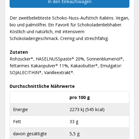
In den Einkaufswagen
Der zweitbeliebteste Schoko-Nuss-Aufstrich Italiëns. Vegan,
bio und palmölfrei. Ein Favorit für Schokoladenliebhaber.
Köstlich und natürlich, mit intensivem
Schokoladengeschmack. Cremig und streichfähig.
Zutaten
Rohzucker*, HASELNUSSpaste* 20%, Sonnenblumenöl*,
fettarmes Kakaopulver* 11%, Kakaobutter*, Emulgator:
SOJALECITHIN*, Vanilleextrakt*.
Durchschnittliche Nährwerte
pro 100 g
Energie
2273 kJ (545 kcal)
Fett
33 g
davon gesättigte
5,5 g