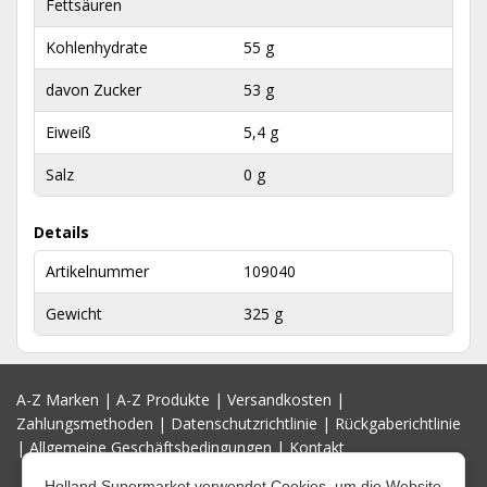
Fettsäuren
Kohlenhydrate
55 g
davon Zucker
53 g
Eiweiß
5,4 g
Salz
0 g
Details
Artikelnummer
109040
Gewicht
325 g
A-Z Marken
|
A-Z Produkte
|
Versandkosten
|
Zahlungsmethoden
|
Datenschutzrichtlinie
|
Rückgaberichtlinie
|
Allgemeine Geschäftsbedingungen
|
Kontakt
Holland Supermarket verwendet Cookies, um die Website