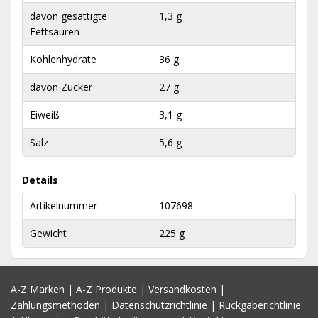
davon gesättigte
1,3 g
Fettsäuren
Kohlenhydrate
36 g
davon Zucker
27 g
Eiweiß
3,1 g
Salz
5,6 g
Details
Artikelnummer
107698
Gewicht
225 g
A-Z Marken
|
A-Z Produkte
|
Versandkosten
|
Zahlungsmethoden
|
Datenschutzrichtlinie
|
Rückgaberichtlinie