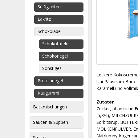
Süßigkeiten
Lakritz
Schokolade
Schokotafeln
Schokoriegel
Sonstiges
Leckere Kokoscreme u
Proteinriegel
Uni-Pause, im Büro o
Karamell und Vollmi
Kaugummi
Zutaten
Backmischungen
Zucker, pflanzliche
(5,8%), MILCHZUCK
Saucen & Suppen
Sorbitsirup, BUTTE
MOLKENPULVER, Emulg
Natriumhydrogencar
Snacks