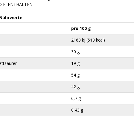
 EI ENTHALTEN.
 Nährwerte
pro 100 g
2163 kJ (518 kcal)
30 g
ettsäuren
19 g
54 g
42 g
6,7 g
0,43 g