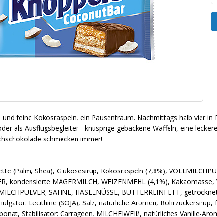
nd feine Kokosraspeln, ein Pausentraum. Nachmittags halb vier in De
der als Ausflugsbegleiter - knusprige gebackene Waffeln, eine lecke
lchschokolade schmecken immer!
 Fette (Palm, Shea), Glukosesirup, Kokosraspeln (7,8%), VOLLMIL
ER, kondensierte MAGERMILCH, WEIZENMEHL (4,1%), Kakaomasse, 
RMILCHPULVER, SAHNE, HASELNÜSSE, BUTTERREINFETT, getrocknet
ator: Lecithine (SOJA), Salz, natürliche Aromen, Rohrzuckersirup,
bonat, Stabilisator: Carrageen, MILCHEIWEIß, natürliches Vanill