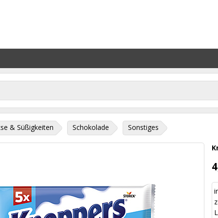
se & Süßigkeiten
Schokolade
Sonstiges
K
4
i
z
L