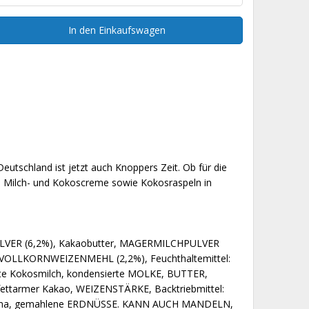
In den Einkaufswagen
utschland ist jetzt auch Knoppers Zeit. Ob für die
re Milch- und Kokoscreme sowie Kokosraspeln in
CHPULVER (6,2%), Kakaobutter, MAGERMILCHPULVER
VOLLKORNWEIZENMEHL (2,2%), Feuchthaltemittel:
e Kokosmilch, kondensierte MOLKE, BUTTER,
 fettarmer Kakao, WEIZENSTÄRKE, Backtriebmittel:
e-Aroma, gemahlene ERDNÜSSE. KANN AUCH MANDELN,