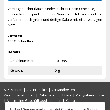
Verstegen Schnittlauch runden nicht nur dein Omelette,
deinen Kräuterquark und deine Saucen perfekt ab, sondern
verfeinern auch grüne und deftige Salate mit einer würzigen
Note.
Zutaten
100% Schnittlauch.
Details
Artikelnummer
101985
Gewicht
5 g
A-Z Marken
|
A-Z Produkte
|
Versandkosten
|
Zahlungsmethoden
|
Datenschutzrichtlinie
|
Rückgaberichtlinie
|
Allgemeine Geschäftsbedingungen
|
Kontakt
Holland Supermarket verwendet Cookies, um die Website