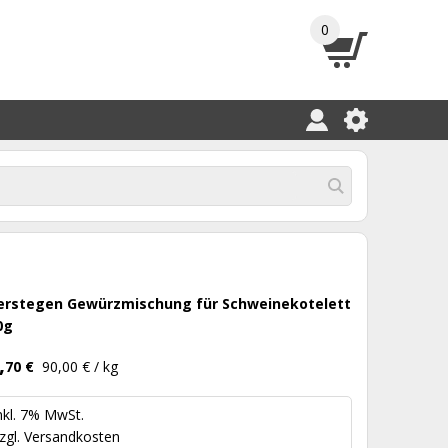
0
erstegen Gewürzmischung für Schweinekotelett
0g
,
70 €
90,00 € / kg
nkl. 7% MwSt.
zgl.
Versandkosten