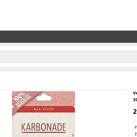
V
3
2
i
z