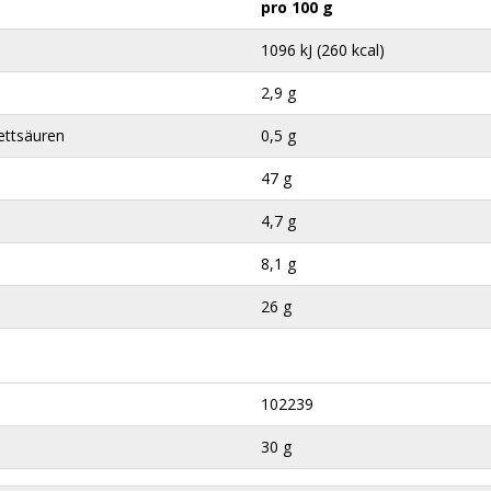
pro 100 g
1096 kJ (260 kcal)
2,9 g
ettsäuren
0,5 g
47 g
4,7 g
8,1 g
26 g
102239
30 g