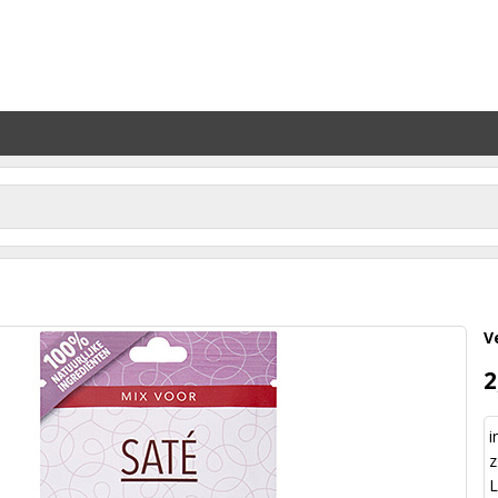
V
2
i
z
L