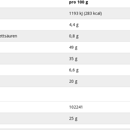
pro 100 g
1193 kJ (283 kcal)
4,4 g
ettsäuren
0,8 g
49 g
35 g
6,6 g
20 g
102241
25 g