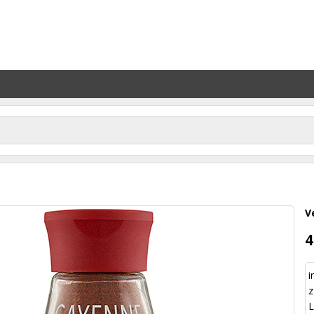
V
4
i
z
L