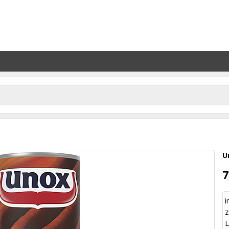
U
7
i
z
L