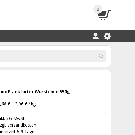
0
nox Frankfurter Würstchen 550g
,
68 €
13,96 € / kg
nkl. 7% MwSt.
zgl.
Versandkosten
ieferzeit 6-9 Tage