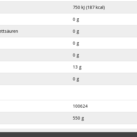
750 kJ (187 kcal)
0 g
ettsäuren
0 g
0 g
0 g
13 g
0 g
100624
550 g