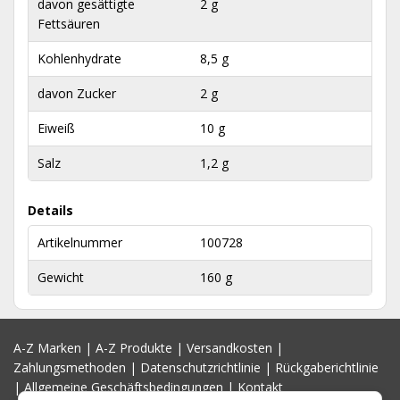
davon gesättigte
2 g
Fettsäuren
Kohlenhydrate
8,5 g
davon Zucker
2 g
Eiweiß
10 g
Salz
1,2 g
Details
Artikelnummer
100728
Gewicht
160 g
A-Z Marken
|
A-Z Produkte
|
Versandkosten
|
Zahlungsmethoden
|
Datenschutzrichtlinie
|
Rückgaberichtlinie
|
Allgemeine Geschäftsbedingungen
|
Kontakt