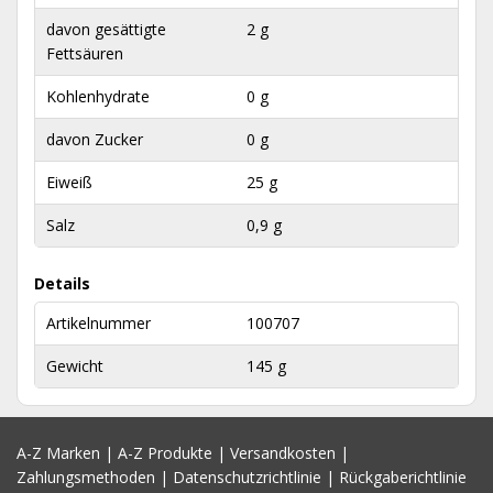
davon gesättigte
2 g
Fettsäuren
Kohlenhydrate
0 g
davon Zucker
0 g
Eiweiß
25 g
Salz
0,9 g
Details
Artikelnummer
100707
Gewicht
145 g
A-Z Marken
|
A-Z Produkte
|
Versandkosten
|
Zahlungsmethoden
|
Datenschutzrichtlinie
|
Rückgaberichtlinie