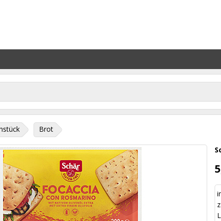
hstück
Brot
S
5
i
z
L