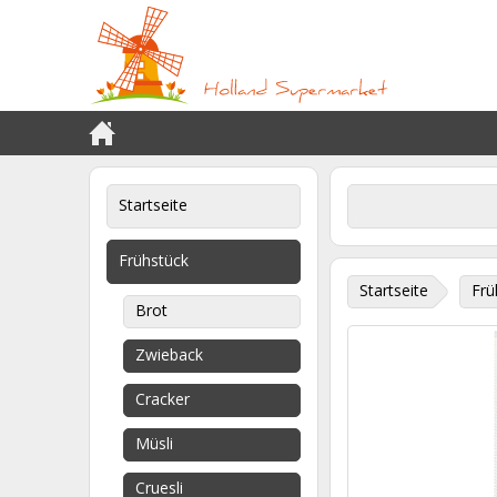
Startseite
Frühstück
Startseite
Frü
Brot
Zwieback
Cracker
Müsli
Cruesli