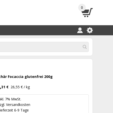
0
chär Focaccia glutenfrei 200g
,
31 €
26,55 € / kg
nkl. 7% MwSt.
zgl.
Versandkosten
ieferzeit 6-9 Tage