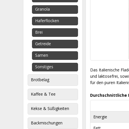
Granola
Haferflocken
Brei
Getreide
Samen
Sonstiges
Das Italienische Fla
und laktosefrei, sow
Brotbelag
für den puren Italie
Kaffee & Tee
Durchschnittliche
Kekse & Süßigkeiten
Energie
Backmischungen
Fett