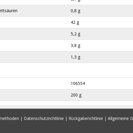
ettsäuren
0,8 g
42 g
5,2 g
3,8 g
1,3 g
106554
200 g
smethoden
|
Datenschutzrichtlinie
|
Rückgaberichtlinie
|
Allgemeine 