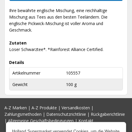
Ihre bewährte englische Mischung, eine reichhaltige
Mischung aus Tees aus den besten Teeländern. Die
englische Pickwick-Mischung ist voller Aroma und
Geschmack.
Zutaten
Loser Schwarztee*. *Rainforest Alliance Certified.
Details
Artikelnummer
105557
Gewicht
100 g
A-Z Marken
|
A-Z Produkte
|
Versandkosten
|
Zahlungsmethoden
|
Datenschutzrichtlinie
|
Rückgaberichtlinie
|
Allgemeine Geschäftsbedingungen
|
Kontakt
Holland Supermarket verwendet Cookies, um die Website