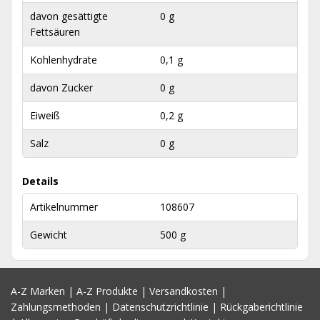
davon gesättigte
0 g
Fettsäuren
Kohlenhydrate
0,1 g
davon Zucker
0 g
Eiweiß
0,2 g
Salz
0 g
Details
Artikelnummer
108607
Gewicht
500 g
A-Z Marken
|
A-Z Produkte
|
Versandkosten
|
Zahlungsmethoden
|
Datenschutzrichtlinie
|
Rückgaberichtlinie