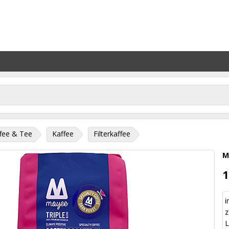
fee & Tee
Kaffee
Filterkaffee
M
1
i
z
L