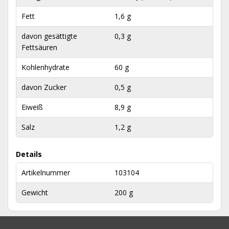
Fett
1,6 g
davon gesättigte
0,3 g
Fettsäuren
Kohlenhydrate
60 g
davon Zucker
0,5 g
Eiweiß
8,9 g
Salz
1,2 g
Details
Artikelnummer
103104
Gewicht
200 g