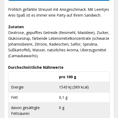
Fröhlich gefärbte Streusel mit Anisgeschmack. Mit Leentjes
Anis-Spaß ist es immer eine Party auf Ihrem Sandwich.
Zutaten
Dextrose, gepufftes Getreide (Reismehl, Maiskleie), Zucker,
Glukosesirup, färbende Lebensmittelkonzentrate (schwarze
Johannisbeere, Zitrone, Radieschen, Saflor, Spirulina,
Süßkartoffel), Wasser, natürliches Aroma, Überzugsmittel
(Carnaubawachs).
Durchschnittliche Nährwerte
pro 100 g
Energie
1543 kJ (369 kcal)
Fett
0,1 g
davon gesättigte
0 g
Fettsäuren