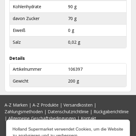
Kohlenhydrate
90 g
davon Zucker
70 g
Eiweiß
0 g
Salz
0,02 g
Details
Artikelnummer
106397
Gewicht
200 g
A-Z Marken
|
A-Z Produkte
|
Versandkosten
|
Zahlungsmethoden
|
Datenschutzrichtlinie
|
Rückgaberichtlinie
|
Allgemeine Geschäftsbedingungen
|
Kontakt
Holland Supermarket verwendet Cookies, um die Website
zu analysieren und zu verbessern.