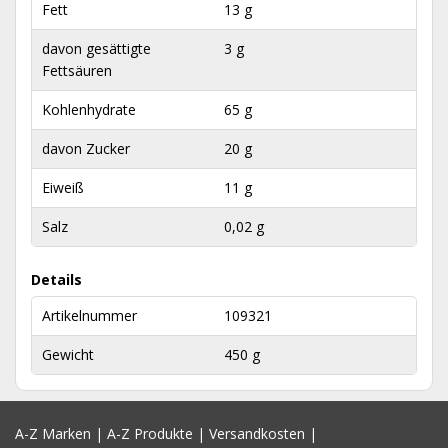
Fett
13 g
davon gesättigte
3 g
Fettsäuren
Kohlenhydrate
65 g
davon Zucker
20 g
Eiweiß
11 g
Salz
0,02 g
Details
Artikelnummer
109321
Gewicht
450 g
A-Z Marken
|
A-Z Produkte
|
Versandkosten
|