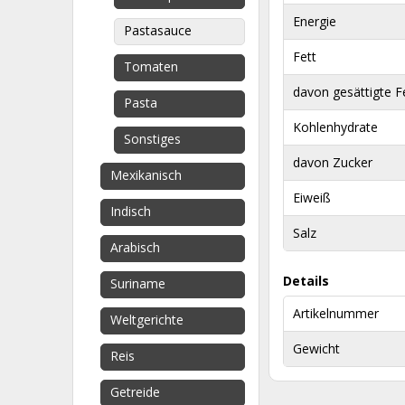
Energie
Pastasauce
Fett
Tomaten
davon gesättigte F
Pasta
Kohlenhydrate
Sonstiges
davon Zucker
Mexikanisch
Eiweiß
Indisch
Salz
Arabisch
Details
Suriname
Artikelnummer
Weltgerichte
Gewicht
Reis
Getreide