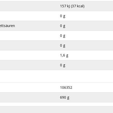
157 kJ (37 kcal)
0 g
ettsäuren
0 g
0 g
0 g
1,6 g
0 g
106352
690 g