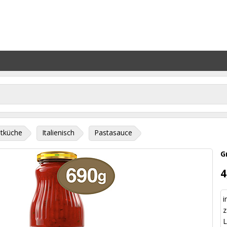
tküche
Italienisch
Pastasauce
G
4
i
z
L