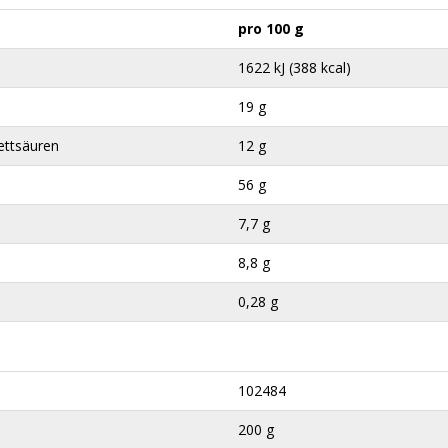
pro 100 g
1622 kJ (388 kcal)
19 g
ettsäuren
12 g
56 g
7,7 g
8,8 g
0,28 g
102484
200 g