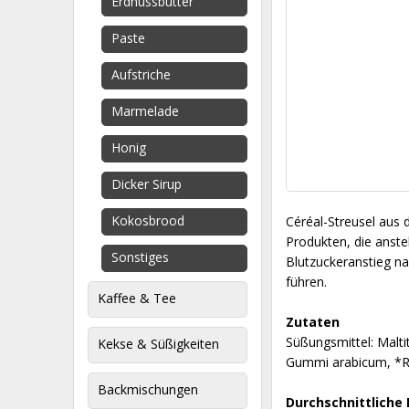
Erdnussbutter
Paste
Aufstriche
Marmelade
Honig
Dicker Sirup
Kokosbrood
Céréal-Streusel aus 
Produkten, die anste
Sonstiges
Blutzuckeranstieg na
führen.
Kaffee & Tee
Zutaten
Süßungsmittel: Malt
Kekse & Süßigkeiten
Gummi arabicum, *Ra
Backmischungen
Durchschnittliche