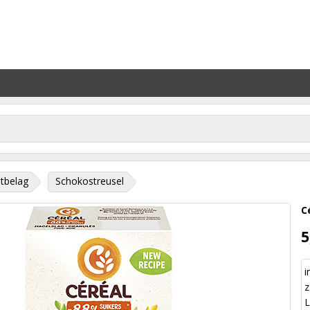
tbelag
Schokostreusel
C
5
i
z
L