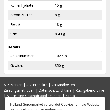
Kohlenhydrate
15 g
davon Zucker
8 g
Eiweiß
18 g
Salz
0,43 g
Details
Artikelnummer
102718
Gewicht
350 g
A-Z Marken
|
A-Z Produkte
|
Versandkosten
|
Zahlungsmethoden
|
Datenschutzrichtlinie
|
Rückgaberichtlinie
|
Allgemeine Geschäftsbedingungen
|
Kontakt
Holland Supermarket verwendet Cookies, um die Website
zu analysieren und zu verbessern.