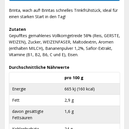
Brinta, wach auf! Brintas schnelles Trinkfrühstück, ideal für
einen starken Start in den Tag!
Zutaten
Gepufftes gemahlenes Vollkorngetreide 58% (Reis, GERSTE,
WEIZEN), Zucker, WEIZENFASER, Maltodextrin, Aromen
(enthalten MILCH), Bananenpulver 1,2%, Saflor-Extrakt,
Vitamine (B1, B2, B6, C und E), Eisen.
Durchschnittliche Nährwerte
pro 100 g
Energie
665 kJ (160 kcal)
Fett
2,9 g
davon gesättigte
1,6 g
Fettsäuren
Kohlenhydrate
24 g