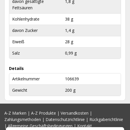
davon gesättigte
1,8 g
Fettsäuren
Kohlenhydrate
38 g
davon Zucker
1,4 g
Eiweiß
28 g
Salz
0,99 g
Details
Artikelnummer
106639
Gewicht
200 g
A-Z Marken
|
A-Z Produkte
|
Versandkosten
|
Zahlungsmethoden
|
Datenschutzrichtlinie
|
Rückgaberichtlinie
|
Allgemeine Geschäftsbedingungen
|
Kontakt