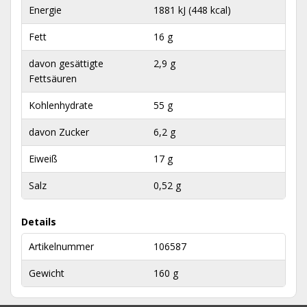
Energie
1881 kJ (448 kcal)
Fett
16 g
davon gesättigte
2,9 g
Fettsäuren
Kohlenhydrate
55 g
davon Zucker
6,2 g
Eiweiß
17 g
Salz
0,52 g
Details
Artikelnummer
106587
Gewicht
160 g