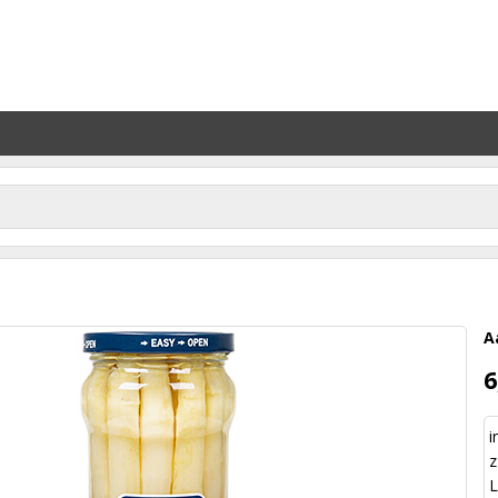
A
6
i
z
L