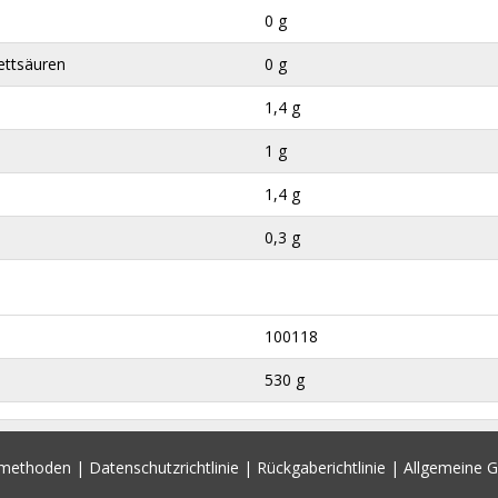
0 g
ettsäuren
0 g
1,4 g
1 g
1,4 g
0,3 g
100118
530 g
smethoden
|
Datenschutzrichtlinie
|
Rückgaberichtlinie
|
Allgemeine 