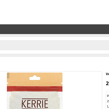
V
2
i
z
L