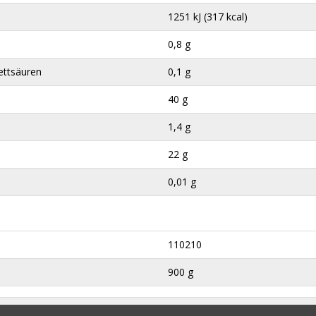
1251 kJ (317 kcal)
0,8 g
ettsäuren
0,1 g
40 g
1,4 g
22 g
0,01 g
110210
900 g