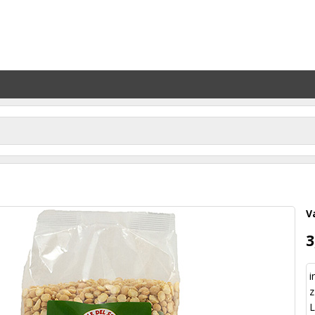
V
3
i
z
L