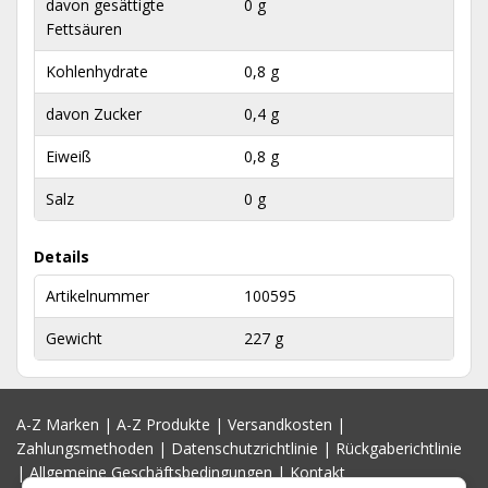
davon gesättigte
0 g
Fettsäuren
Kohlenhydrate
0,8 g
davon Zucker
0,4 g
Eiweiß
0,8 g
Salz
0 g
Details
Artikelnummer
100595
Gewicht
227 g
A-Z Marken
|
A-Z Produkte
|
Versandkosten
|
Zahlungsmethoden
|
Datenschutzrichtlinie
|
Rückgaberichtlinie
|
Allgemeine Geschäftsbedingungen
|
Kontakt