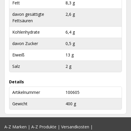
Fett
8,3 g
davon gesättigte
2,6 g
Fettsäuren
Kohlenhydrate
6,4 g
davon Zucker
0,5 g
Eiweiß
13 g
Salz
2 g
Details
Artikelnummer
100605
Gewicht
400 g
A-Z Marken
|
A-Z Produkte
|
Versandkosten
|