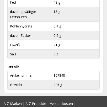
Fett
48 g
davon gesättigte
18 g
Fettsäuren
Kohlenhydrate
0,4 g
davon Zucker
0,2 g
Eiweiß
21 g
Salz
3 g
Details
Artikelnummer
107848
Gewicht
225 g
A-Z Marken
|
A-Z Produkte
|
Versandkosten
|