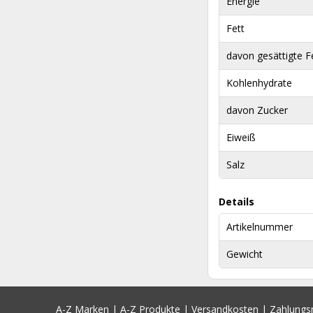
Energie
Fett
davon gesättigte F
Kohlenhydrate
davon Zucker
Eiweiß
Salz
Details
Artikelnummer
Gewicht
A-Z Marken
|
A-Z Produkte
|
Versandkosten
|
Zahlung