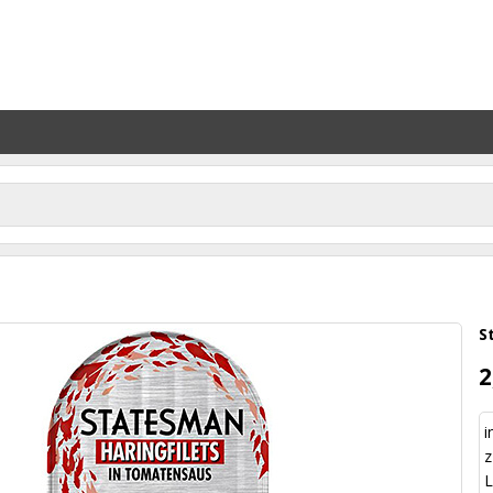
S
2
i
z
L