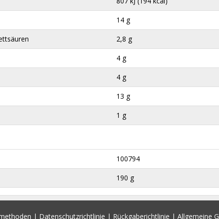
807 kJ (194 kcal)
14 g
ettsäuren
2,8 g
4 g
4 g
13 g
1 g
100794
190 g
smethoden
|
Datenschutzrichtlinie
|
Rückgaberichtlinie
|
Allgemeine 