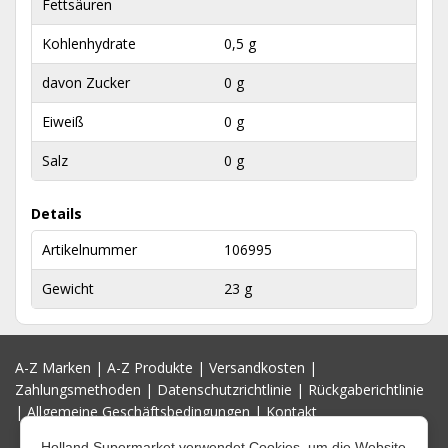
Fettsäuren
Kohlenhydrate
0,5 g
davon Zucker
0 g
Eiweiß
0 g
Salz
0 g
Details
Artikelnummer
106995
Gewicht
23 g
A-Z Marken
|
A-Z Produkte
|
Versandkosten
|
Zahlungsmethoden
|
Datenschutzrichtlinie
|
Rückgaberichtlinie
|
Allgemeine Geschäftsbedingungen
|
Kontakt
Holland Supermarket verwendet Cookies, um die Website