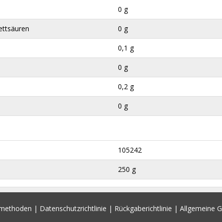
0 g
ettsäuren
0 g
0,1 g
0 g
0,2 g
0 g
105242
250 g
smethoden
|
Datenschutzrichtlinie
|
Rückgaberichtlinie
|
Allgemeine 