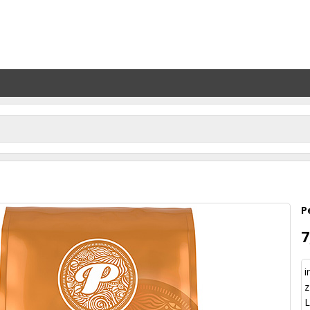
P
7
i
z
L