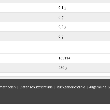
0,1 g
0 g
0,2 g
0 g
105114
250 g
smethoden
|
Datenschutzrichtlinie
|
Rückgaberichtlinie
|
Allgemeine 