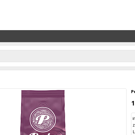
P
1
i
z
L