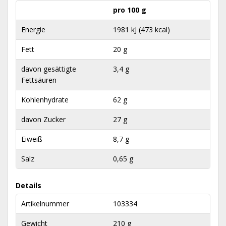
pro 100 g
Energie
1981 kJ (473 kcal)
Fett
20 g
davon gesättigte
3,4 g
Fettsäuren
Kohlenhydrate
62 g
davon Zucker
27 g
Eiweiß
8,7 g
Salz
0,65 g
Details
Artikelnummer
103334
Gewicht
210 g