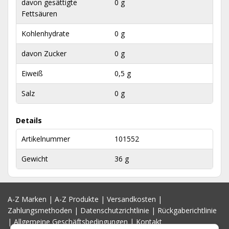
davon gesättigte
0 g
Fettsäuren
Kohlenhydrate
0 g
davon Zucker
0 g
Eiweiß
0,5 g
Salz
0 g
Details
Artikelnummer
101552
Gewicht
36 g
A-Z Marken
|
A-Z Produkte
|
Versandkosten
|
Zahlungsmethoden
|
Datenschutzrichtlinie
|
Rückgaberichtlinie
|
Allgemeine Geschäftsbedingungen
|
Kontakt