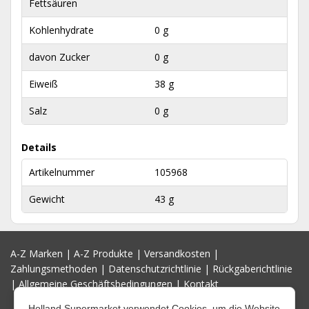
Fettsäuren
Kohlenhydrate
0 g
davon Zucker
0 g
Eiweiß
38 g
Salz
0 g
Details
Artikelnummer
105968
Gewicht
43 g
A-Z Marken
|
A-Z Produkte
|
Versandkosten
|
Zahlungsmethoden
|
Datenschutzrichtlinie
|
Rückgaberichtlinie
|
Allgemeine Geschäftsbedingungen
|
Kontakt
Holland Supermarket verwendet Cookies, um die Website