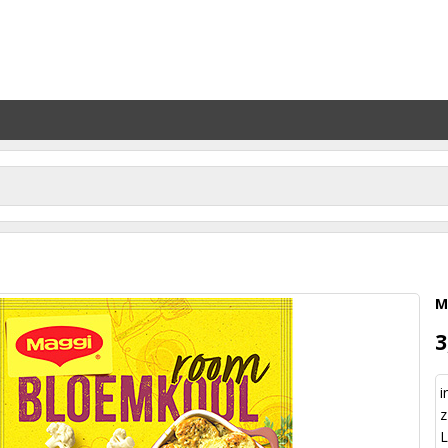
M
3
i
z
L