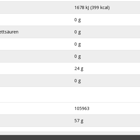
1678 kJ (399 kcal)
0 g
ettsäuren
0 g
0 g
0 g
24 g
0 g
105963
57 g